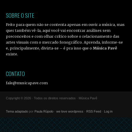
SOBRE O SITE
Feito para quem não se contenta apenas em ouvir a música, mas
quer também vê-la, aqui você vai encontrar análises sem
preconceitos e com olhar crítico sobre o relacionamento das
artes visuais com o mercado fonográfico. Aprenda, informe-se
e, principalmente, divirta-se – é pra isso que o
Música Pavê
existe.
CONTATO
fale@musicapave.com
Copyright © 2026 · Todos os direitos reservados · Música Pavê
Tema adaptado
por
Paula Rúpolo
·
we love wordpress
·
RSS Feed
·
Log in