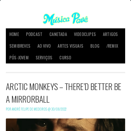
HOME
PODCAST
CANETADA
VIDEOCLIPES
ARTIGOS
SEMIBREVES
AO VIVO
ARTES VISUAIS
BLOG
/REMIX
PÓS-JOVEM
SERVIÇOS
CURSO
ARCTIC MONKEYS – THERE’D BETTER BE
A MIRRORBALL
POR ANDRÉ FELIPE DE MEDEIROS @
30/08/2022