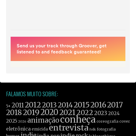
FALAMOS MUITO SOBRE:
2012
2015
2016
2017
2013
2014
2011
5+
2019
2020
2021
2018
2022
2023
2024
conheça
animação
2025
coreografia
cover
2026
entrevista
eletrônica
emicida
fotografia
folk
indie
indie rock
indie pop