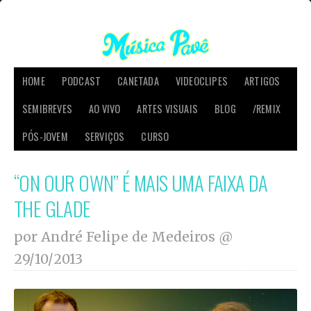
HOME
PODCAST
CANETADA
VIDEOCLIPES
ARTIGOS
SEMIBREVES
AO VIVO
ARTES VISUAIS
BLOG
/REMIX
PÓS-JOVEM
SERVIÇOS
CURSO
“ON OUR OWN” É MAIS UMA FAIXA DA
THE GLADE
por André Felipe de Medeiros @
29/10/2013