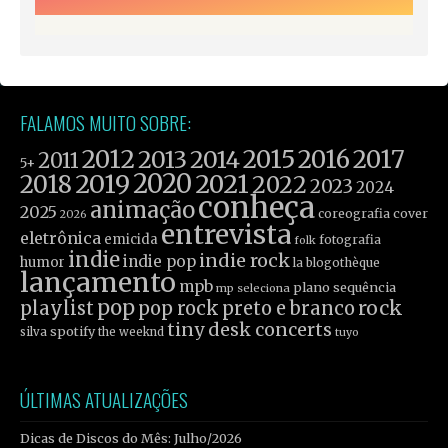
FALAMOS MUITO SOBRE:
2012
2015
2016
2017
2013
2014
2011
5+
2019
2020
2021
2018
2022
2023
2024
conheça
animação
2025
coreografia
cover
2026
entrevista
eletrônica
emicida
fotografia
folk
indie
indie rock
indie pop
humor
la blogothèque
lançamento
mpb
plano sequência
mp seleciona
pop
rock
playlist
pop rock
preto e branco
tiny desk concerts
spotify
silva
the weeknd
tuyo
ÚLTIMAS ATUALIZAÇÕES
Dicas de Discos do Mês: Julho/2026