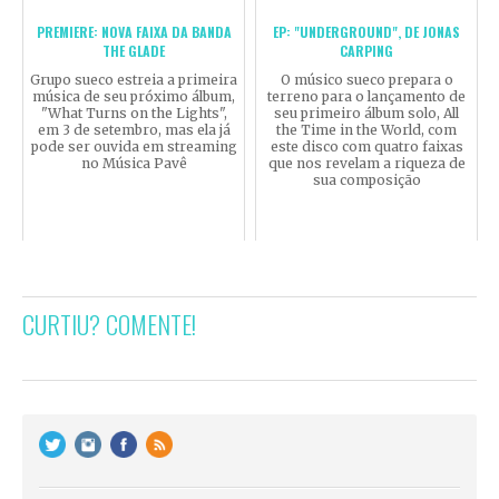
PREMIERE: NOVA FAIXA DA BANDA
EP: "UNDERGROUND", DE JONAS
THE GLADE
CARPING
Grupo sueco estreia a primeira
O músico sueco prepara o
música de seu próximo álbum,
terreno para o lançamento de
"What Turns on the Lights",
seu primeiro álbum solo, All
em 3 de setembro, mas ela já
the Time in the World, com
pode ser ouvida em streaming
este disco com quatro faixas
no Música Pavê
que nos revelam a riqueza de
sua composição
CURTIU? COMENTE!