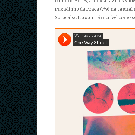
outubro. Antes, a banda faz três sho
Puxadinho da Praça (7/9) na capital 
Sorocaba. E o som tá incrível como 