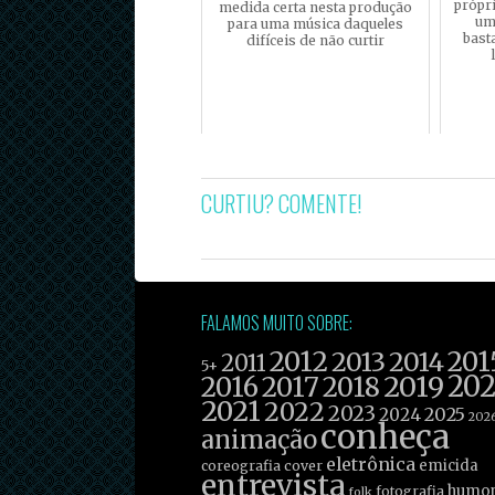
própri
medida certa nesta produção
um
para uma música daqueles
bast
difíceis de não curtir
CURTIU? COMENTE!
FALAMOS MUITO SOBRE:
2012
201
2013
2014
2011
5+
2019
20
2016
2017
2018
2021
2022
2023
2025
2024
202
conheça
animação
eletrônica
emicida
coreografia
cover
entrevista
humo
fotografia
folk