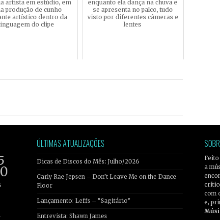
a artista em estúdio, em
enquanto ela dança na chuva e
a produção de cunho
se apresenta no palco, tudo
ante artístico dentro da
visto por diferentes câmeras e
linguagem do clipe
lentes
ÚLTIMAS ATUALIZAÇÕES
SOBR
5
Feito
Dicas de Discos do Mês: Julho/2026
a mús
20
encon
Carly Rae Jepsen – Don’t Leave Me on the Dance
críti
6
Floor
com 
Lançamento: Leffs – “Sagitário”
e, pr
Músi
Entrevista: Shawn James
r