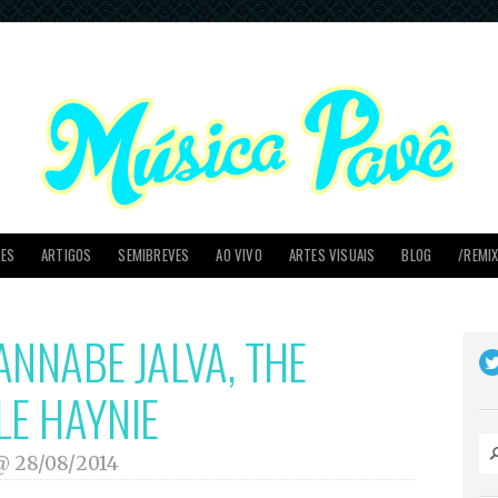
PES
ARTIGOS
SEMIBREVES
AO VIVO
ARTES VISUAIS
BLOG
/REMI
ANNABE JALVA, THE
LE HAYNIE
 @
28/08/2014