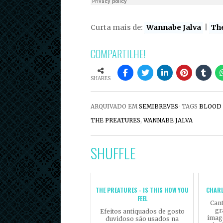
Curta mais de:
Wannabe Jalva
|
Th
COMPARTILHE!
SHARES
ARQUIVADO EM
SEMIBREVES
· TAGS
BLOOD
THE PREATURES
,
WANNABE JALVA
SHUFFLE
THE PREATURES - IS THIS HOW YOU
CHARL
FEEL
Cant
gr
Efeitos antiquados de gosto
imag
duvidoso são usados na