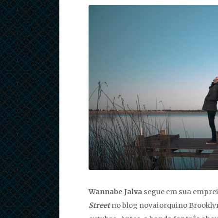
Wannabe Jalva
segue em sua emprei
Street
no blog novaiorquino Brooklyn