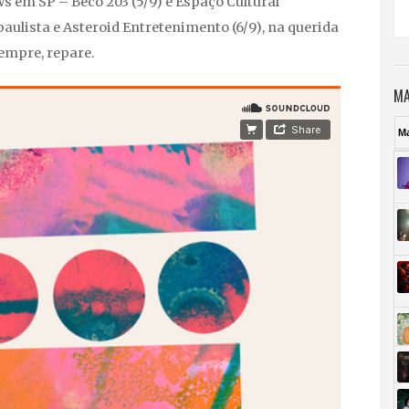
ws em SP – Beco 203 (5/9) e Espaço Cultural
paulista e Asteroid Entretenimento (6/9), na querida
sempre, repare.
MA
M