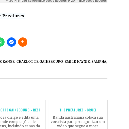
e Preatures
 ORANGE
,
CHARLOTTE GAINSBOURG
,
EMILE HAYNIE
,
SAMPHA
,
OTTE GAINSBOURG - REST
THE PREATURES - CRUEL
ora dirige e edita uma
Banda australiana coloca sua
ande compilações de
vocalista para protagonizar um
ens, incluindo cenas da
vídeo que segue a moça