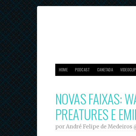
HOME
PODCAST
CANETADA
VIDEOCLI
NOVAS FAIXAS: W
PREATURES E EMI
por André Felipe de Medeiros