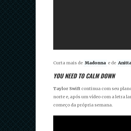
Curta mais de
Madonna
e de
Anitt
YOU NEED TO CALM DOWN
Taylor Swift
continua com seu plano
norte e, após um vídeo com a letra lan
começo da própria semana.