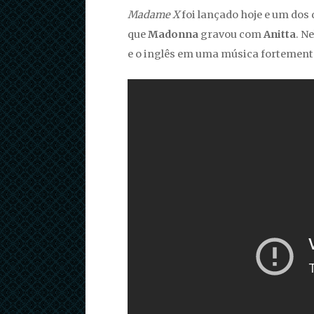
Madame X
foi lançado hoje e um dos 
que
Madonna
gravou com
Anitta
. N
e o inglês em uma música fortemente