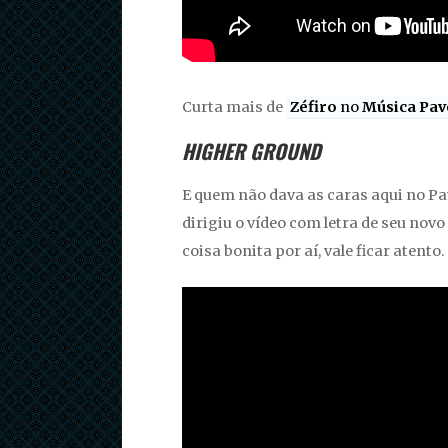
Curta mais de
Zéfiro
no
Música Pav
HIGHER GROUND
E quem não dava as caras aqui no Pa
dirigiu o vídeo com letra de seu novo
coisa bonita por aí, vale ficar atento.