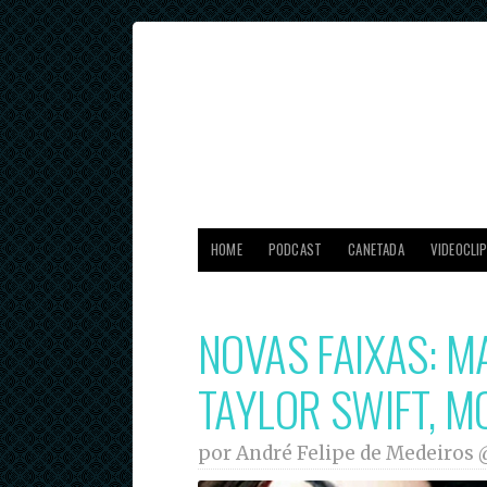
HOME
PODCAST
CANETADA
VIDEOCLI
NOVAS FAIXAS: M
TAYLOR SWIFT, M
por André Felipe de Medeiros