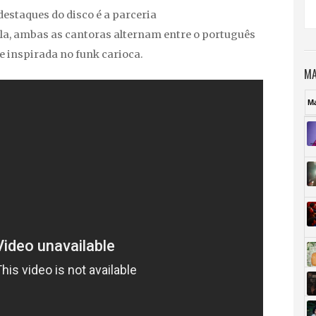
destaques do disco é a parceria
ela, ambas as cantoras alternam entre o português
 inspirada no funk carioca.
MA
M