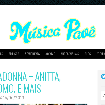
PES
ARTIGOS
SEMIBREVES
AO VIVO
ARTES VISUAIS
BLOG
/REMI
ADONNA + ANITTA,
OMO. E MAIS
 @
14/06/2019