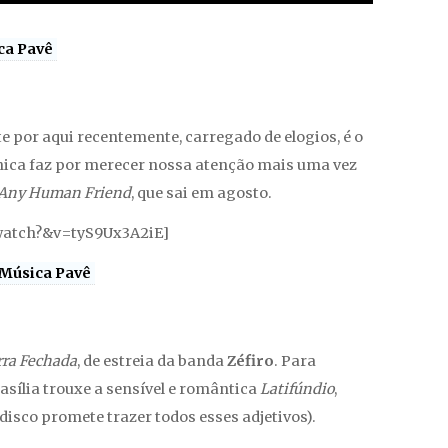
ca Pavê
por aqui recentemente, carregado de elogios, é o
ânica faz por merecer nossa atenção mais uma vez
Any Human Friend
, que sai em agosto.
watch?&v=tyS9Ux3A2iE]
Música Pavê
rra Fechada
, de estreia da banda
Zéfiro
. Para
asília trouxe a sensível e romântica
Latifúndio
,
 disco promete trazer todos esses adjetivos).