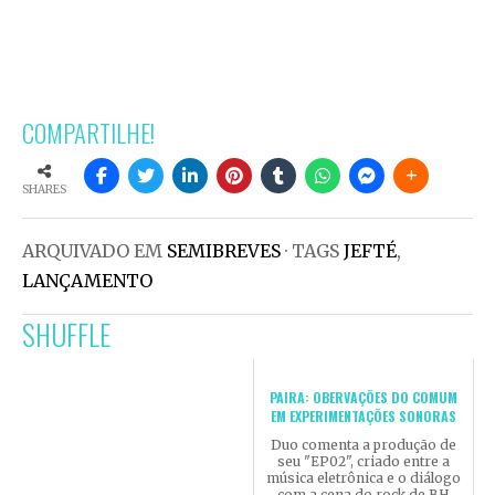
COMPARTILHE!
SHARES
ARQUIVADO EM
SEMIBREVES
· TAGS
JEFTÉ
,
LANÇAMENTO
SHUFFLE
PAIRA: OBERVAÇÕES DO COMUM
EM EXPERIMENTAÇÕES SONORAS
Duo comenta a produção de
seu "EP02", criado entre a
música eletrônica e o diálogo
com a cena do rock de BH