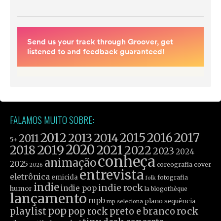
FALAMOS MUITO SOBRE:
2012
2015
2016
2017
2013
2014
2011
5+
2019
2020
2021
2018
2022
2023
2024
conheça
animação
2025
coreografia
cover
2026
entrevista
eletrônica
emicida
fotografia
folk
indie
indie rock
indie pop
humor
la blogothèque
lançamento
mpb
plano sequência
mp seleciona
pop
rock
playlist
pop rock
preto e branco