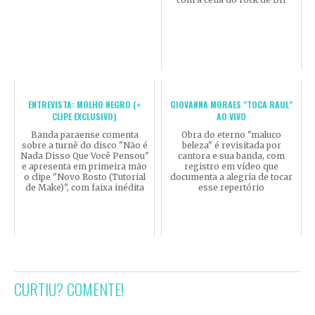
ENTREVISTA: MOLHO NEGRO (+
GIOVANNA MORAES "TOCA RAUL"
CLIPE EXCLUSIVO)
AO VIVO
Banda paraense comenta
Obra do eterno "maluco
sobre a turnê do disco "Não é
beleza" é revisitada por
Nada Disso Que Você Pensou"
cantora e sua banda, com
e apresenta em primeira mão
registro em vídeo que
o clipe "Novo Rosto (Tutorial
documenta a alegria de tocar
de Make)", com faixa inédita
esse repertório
CURTIU? COMENTE!