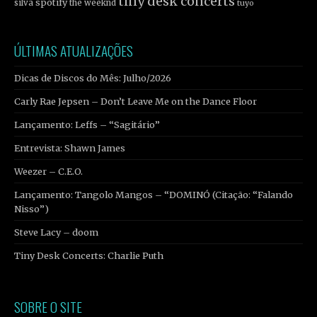
tiny desk concerts
spotify
silva
the weeknd
tuyo
ÚLTIMAS ATUALIZAÇÕES
Dicas de Discos do Mês: Julho/2026
Carly Rae Jepsen – Don’t Leave Me on the Dance Floor
Lançamento: Leffs – “Sagitário”
Entrevista: Shawn James
Weezer – C.E.O.
Lançamento: Tangolo Mangos – “DOMINÓ (Citação: “Falando
Nisso”)
Steve Lacy – doom
Tiny Desk Concerts: Charlie Puth
SOBRE O SITE