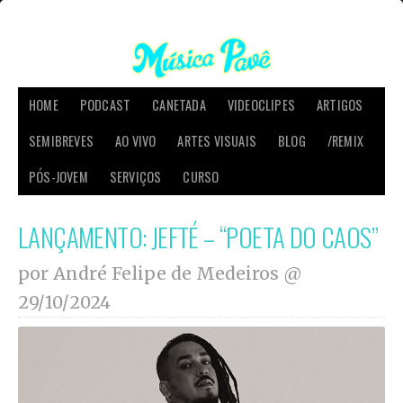
HOME
PODCAST
CANETADA
VIDEOCLIPES
ARTIGOS
SEMIBREVES
AO VIVO
ARTES VISUAIS
BLOG
/REMIX
PÓS-JOVEM
SERVIÇOS
CURSO
LANÇAMENTO: JEFTÉ – “POETA DO CAOS”
por André Felipe de Medeiros @
29/10/2024