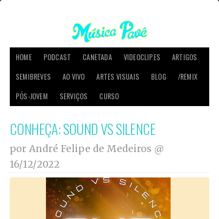
HOME
PODCAST
CANETADA
VIDEOCLIPES
ARTIGOS
SEMIBREVES
AO VIVO
ARTES VISUAIS
BLOG
/REMIX
PÓS-JOVEM
SERVIÇOS
CURSO
CONHEÇA: SOUND VS SILENCE
por André Felipe de Medeiros @
16/12/2022