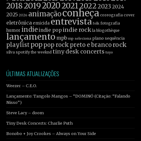
2019
2020
2021
2018
2022
2023
2024
conheça
animação
2025
coreografia
cover
2026
entrevista
eletrônica
emicida
fotografia
folk
indie
indie rock
indie pop
humor
la blogothèque
lançamento
mpb
plano sequência
mp seleciona
pop
rock
playlist
pop rock
preto e branco
tiny desk concerts
spotify
silva
the weeknd
tuyo
ÚLTIMAS ATUALIZAÇÕES
Weezer – C.E.O.
Lançamento: Tangolo Mangos – “DOMINÓ (Citação: “Falando
Nisso”)
Steve Lacy – doom
Tiny Desk Concerts: Charlie Puth
Bonobo + Joy Crookes – Always on Your Side