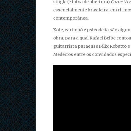
single (e faixa de abertura)
Carne Viv
essencialmente brasileira, em ritmo
contemporânea.
Xote, carimbó e psicodelia são algu
obra, para a qual Rafael Beibe contou
guitarrista paraense Félix Robatto 
Medeiros entre os convidados especi