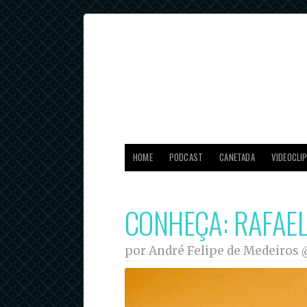
HOME
PODCAST
CANETADA
VIDEOCLI
CONHEÇA: RAFAEL
por André Felipe de Medeiros