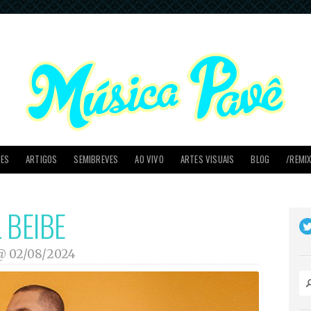
PES
ARTIGOS
SEMIBREVES
AO VIVO
ARTES VISUAIS
BLOG
/REMI
 BEIBE
 @
02/08/2024