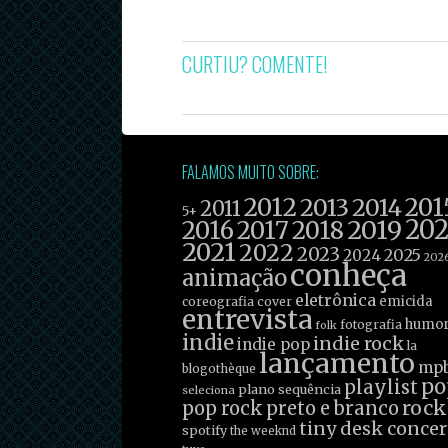
CURTIU? COMENTE!
FALAMOS MUITO SOBRE:
2012
201
2013
2014
2011
5+
2019
20
2016
2017
2018
2021
2022
2023
2025
2024
202
conheça
animação
eletrônica
emicida
coreografia
cover
entrevista
humo
fotografia
folk
indie
indie rock
indie pop
la
lançamento
mp
blogothèque
po
playlist
plano sequência
seleciona
rock
pop rock
preto e branco
tiny desk concer
spotify
the weeknd