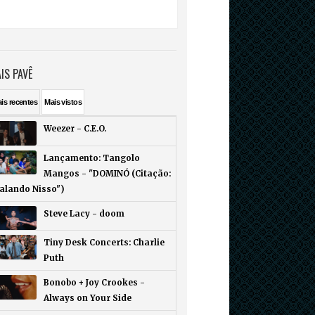
IS PAVÊ
ais
recentes
Mais
vistos
Weezer - C.E.O.
Lançamento: Tangolo
Mangos - "DOMINÓ (Citação:
Falando Nisso")
Steve Lacy - doom
Tiny Desk Concerts: Charlie
Puth
Bonobo + Joy Crookes -
Always on Your Side