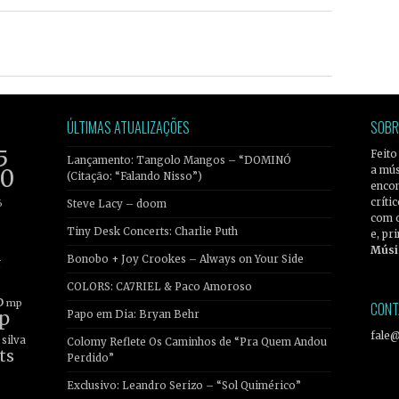
ÚLTIMAS ATUALIZAÇÕES
SOBR
5
Feito
Lançamento: Tangolo Mangos – “DOMINÓ
a mús
20
(Citação: “Falando Nisso”)
encon
críti
6
Steve Lacy – doom
com 
Tiny Desk Concerts: Charlie Puth
e, pr
Músi
Bonobo + Joy Crookes – Always on Your Side
r
COLORS: CA7RIEL & Paco Amoroso
b
mp
CONT
p
Papo em Dia: Bryan Behr
fale
silva
Colomy Reflete Os Caminhos de “Pra Quem Andou
ts
Perdido”
Exclusivo: Leandro Serizo – “Sol Quimérico”