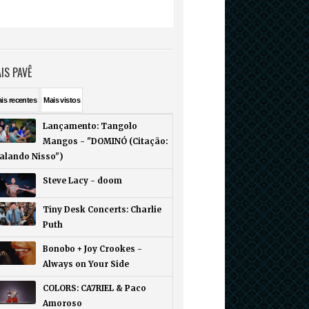
IS PAVÊ
ais
recentes
Mais
vistos
Lançamento: Tangolo
Mangos - "DOMINÓ (Citação:
Falando Nisso")
Steve Lacy - doom
Tiny Desk Concerts: Charlie
Puth
Bonobo + Joy Crookes -
Always on Your Side
COLORS: CA7RIEL & Paco
Amoroso