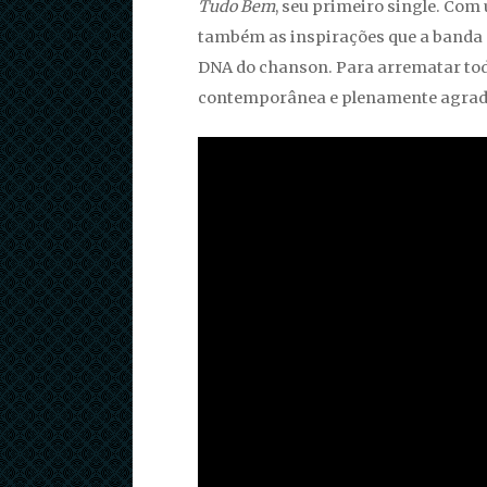
Tudo Bem
, seu primeiro single. Co
também as inspirações que a banda e
DNA do chanson. Para arrematar tod
contemporânea e plenamente agrad