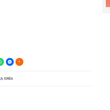
ÇA
,
EMÉA