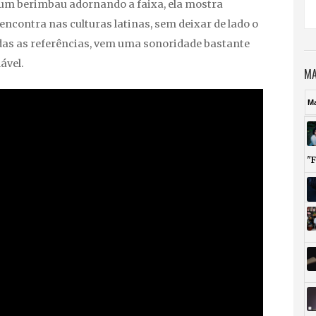
m um berimbau adornando a faixa, ela mostra
ncontra nas culturas latinas, sem deixar de lado o
as as referências, vem uma sonoridade bastante
ável.
MA
M
"