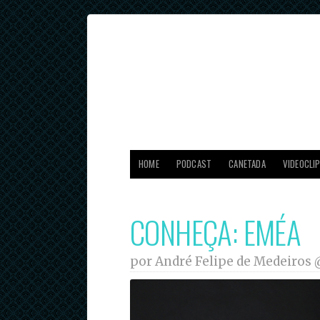
HOME
PODCAST
CANETADA
VIDEOCLI
CONHEÇA: EMÉA
por André Felipe de Medeiros