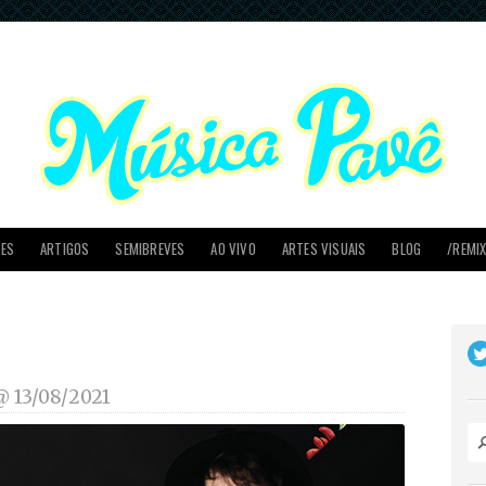
PES
ARTIGOS
SEMIBREVES
AO VIVO
ARTES VISUAIS
BLOG
/REMI
 @
13/08/2021