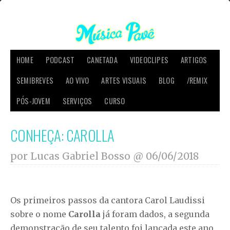
HOME
PODCAST
CANETADA
VIDEOCLIPES
ARTIGOS
SEMIBREVES
AO VIVO
ARTES VISUAIS
BLOG
/REMIX
PÓS-JOVEM
SERVIÇOS
CURSO
CONHEÇA: CAROLLA
por Lucas Gabriel Bosso @
06/06/2018
Os primeiros passos da cantora Carol Laudissi
sobre o nome
Carolla
já foram dados, a segunda
demonstração de seu talento foi lançada este ano