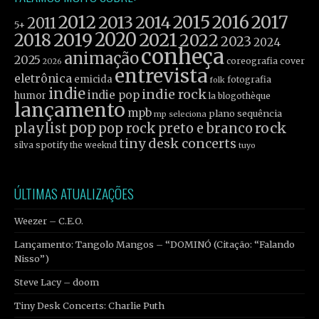
2012
2015
2016
2017
2013
2014
2011
5+
2019
2020
2021
2018
2022
2023
2024
conheça
animação
2025
coreografia
cover
2026
entrevista
eletrônica
emicida
fotografia
folk
indie
indie rock
indie pop
humor
la blogothèque
lançamento
mpb
plano sequência
mp seleciona
pop
rock
playlist
pop rock
preto e branco
tiny desk concerts
spotify
silva
the weeknd
tuyo
ÚLTIMAS ATUALIZAÇÕES
Weezer – C.E.O.
Lançamento: Tangolo Mangos – “DOMINÓ (Citação: “Falando
Nisso”)
Steve Lacy – doom
Tiny Desk Concerts: Charlie Puth