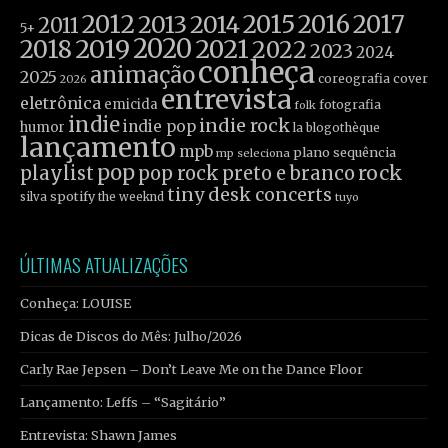
2012
2015
2016
2017
2013
2014
2011
5+
2019
2020
2021
2018
2022
2023
2024
conheça
animação
2025
coreografia
cover
2026
entrevista
eletrônica
emicida
fotografia
folk
indie
indie rock
indie pop
humor
la blogothèque
lançamento
mpb
plano sequência
mp seleciona
pop
rock
playlist
pop rock
preto e branco
tiny desk concerts
spotify
silva
the weeknd
tuyo
ÚLTIMAS ATUALIZAÇÕES
Conheça: LOUISE
Dicas de Discos do Mês: Julho/2026
Carly Rae Jepsen – Don’t Leave Me on the Dance Floor
Lançamento: Leffs – “Sagitário”
Entrevista: Shawn James