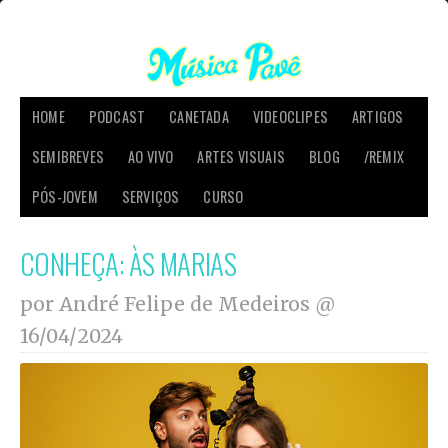
HOME
PODCAST
CANETADA
VIDEOCLIPES
ARTIGOS
SEMIBREVES
AO VIVO
ARTES VISUAIS
BLOG
/REMIX
PÓS-JOVEM
SERVIÇOS
CURSO
CONHEÇA: ÀS MARIAS
por André Felipe de Medeiros @
16/04/2024