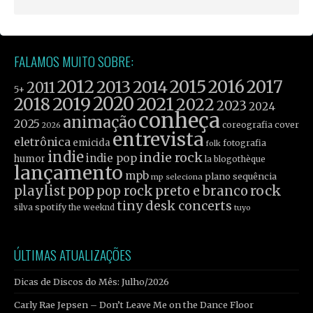
FALAMOS MUITO SOBRE:
2012
2015
2016
2017
2013
2014
2011
5+
2019
2020
2021
2018
2022
2023
2024
conheça
animação
2025
coreografia
cover
2026
entrevista
eletrônica
emicida
fotografia
folk
indie
indie rock
indie pop
humor
la blogothèque
lançamento
mpb
plano sequência
mp seleciona
pop
rock
playlist
pop rock
preto e branco
tiny desk concerts
spotify
silva
the weeknd
tuyo
ÚLTIMAS ATUALIZAÇÕES
Dicas de Discos do Mês: Julho/2026
Carly Rae Jepsen – Don’t Leave Me on the Dance Floor