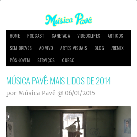
HOME
PODCAST
CANETADA
VIDEOCLIPES
ARTIGOS
SEMIBREVES
AO VIVO
ARTES VISUAIS
BLOG
/REMIX
PÓS-JOVEM
SERVIÇOS
CURSO
MÚSICA PAVÊ: MAIS LIDOS DE 2014
por Música Pavê @
06/01/2015