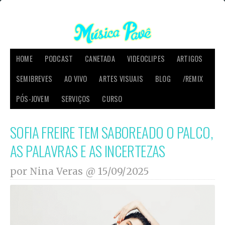
HOME
PODCAST
CANETADA
VIDEOCLIPES
ARTIGOS
SEMIBREVES
AO VIVO
ARTES VISUAIS
BLOG
/REMIX
PÓS-JOVEM
SERVIÇOS
CURSO
SOFIA FREIRE TEM SABOREADO O PALCO,
AS PALAVRAS E AS INCERTEZAS
por Nina Veras @
15/09/2025