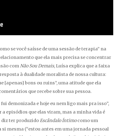
como se você saísse de uma sessão de terapia” na
relacionamento que ela mais precisa se concentrar
lusão com
Não Sou Demais
, Luísa explica que a faixa
esposta à dualidade moralista de nossa cultura:
[apenas] bons ou ruins”, uma atitude que ela
comentários que recebe sobre sua pessoa.
já fui demonizada e hoje eu nem ligo mais pra isso”,
r a episódios que elas viram, mas a minha vida é
a diz ter produzido
Escândalo Íntimo
como um
ra si mesma (“estou antes em uma jornada pessoal