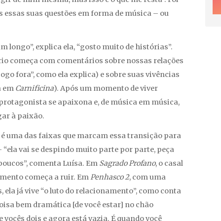
as essas suas questões em forma de música – ou
 longo”, explica ela, “gosto muito de histórias”.
ório começa com comentários sobre nossas relações
ogo fora”, como ela explica) e sobre suas vivências
ta em
Carnificina
). Após um momento de viver
protagonista se apaixona e, de música em música,
gar à paixão.
 é uma das faixas que marcam essa transição para
la vai se despindo muito parte por parte, peça
 poucos”, comenta Luísa. Em
Sagrado Profano
, o casal
namento começa a ruir. Em
Penhasco 2
, com uma
ela já vive “o luto do relacionamento”, como conta
coisa bem dramática [de você estar] no chão
e vocês dois e agora está vazia. É quando você