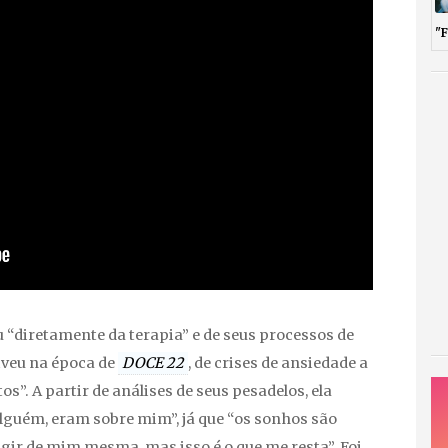
"
u “diretamente da terapia” e de seus processos de
iveu na época de
DOCE 22
, de crises de ansiedade a
”. A partir de análises de seus pesadelos, ela
lguém, eram sobre mim”, já que “os sonhos são
gir de mim mesma, mas isso é o que me resta”. Foi