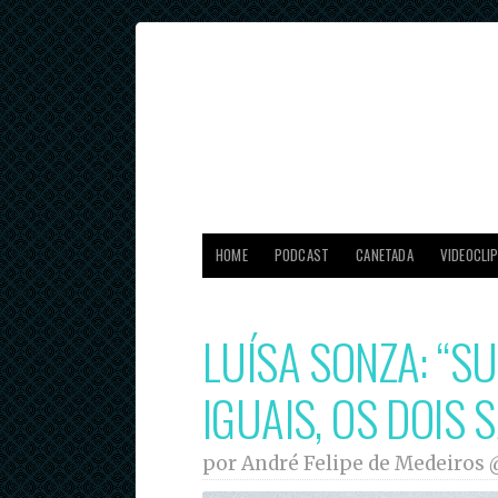
HOME
PODCAST
CANETADA
VIDEOCLI
LUÍSA SONZA: “S
IGUAIS, OS DOIS
por André Felipe de Medeiros