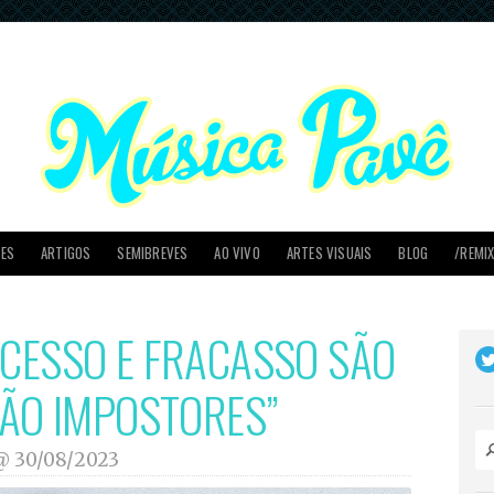
PES
ARTIGOS
SEMIBREVES
AO VIVO
ARTES VISUAIS
BLOG
/REMI
UCESSO E FRACASSO SÃO
 SÃO IMPOSTORES”
 @
30/08/2023