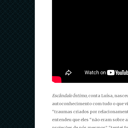
Escândalo Íntimo
, conta Luísa, nasce
autoconhecimento com tudo o que v
“traumas criados por relacionamentos
entendeu que eles “não eram sobre a
projeções de nós mesmos”, “tentei fu