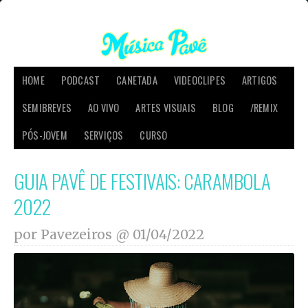
HOME
PODCAST
CANETADA
VIDEOCLIPES
ARTIGOS
SEMIBREVES
AO VIVO
ARTES VISUAIS
BLOG
/REMIX
PÓS-JOVEM
SERVIÇOS
CURSO
GUIA PAVÊ DE FESTIVAIS: CARAMBOLA
2022
por Pavezeiros @
01/04/2022