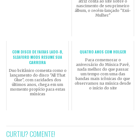
atriz conta ao site sobre o
nascimento de seu primeiro
álbum, o recém-lançado "Exú-
Mulher"
COM DISCO DE FAIXAS LADO-B,
QUATRO ANOS COM HOLGER
SLEAFORD MODS RESUME SUA
Para comemorar o
CARREIRA
aniversário do Música Pavê,
nada melhor do que passar
Duo britânico comenta como o
um tempo com uma das
lançamento do disco "All That
bandas mais icônicas do que
Glue", com raridades dos
observamos na música desde
últimos anos, chega em um
o início do site
momento propício para estas
músicas
CURTIU? COMENTE!