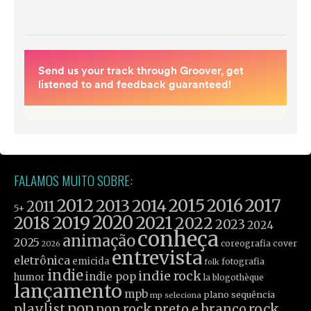
FALAMOS MUITO SOBRE:
2012
2015
2016
2017
2013
2014
2011
5+
2019
2020
2021
2018
2022
2023
2024
conheça
animação
2025
coreografia
cover
2026
entrevista
eletrônica
emicida
fotografia
folk
indie
indie rock
indie pop
humor
la blogothèque
lançamento
mpb
plano sequência
mp seleciona
pop
rock
playlist
pop rock
preto e branco