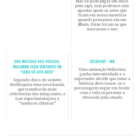
Não se pode julgar um disco
pela capa, mas podemos sim
apontar quais as artes que
ficam em nossa memória
quando pensamos em um
álbum. Estas foram as que
marcaram o ano
DAS MAZELAS AOS DESEJOS,
COLDPLAY - INK
MULAMBA ECOA VERDADES EM
Uma animação belíssima
“SERÁ SÓ AOS ARES”
ganha interatividade e o
espectador decide que rumo a
Segundo disco do sexteto
história deve tomar: se o
desbloqueia uma nova banda,
personagem segue em frente
que transborda mais
com a vida ou persiste a
referências das integrantes, e
obsessão pela amada
traz experimentações e
“misturas rítmicas”