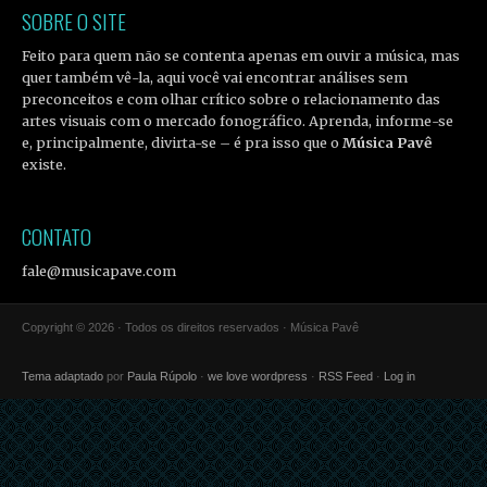
SOBRE O SITE
Feito para quem não se contenta apenas em ouvir a música, mas
quer também vê-la, aqui você vai encontrar análises sem
preconceitos e com olhar crítico sobre o relacionamento das
artes visuais com o mercado fonográfico. Aprenda, informe-se
e, principalmente, divirta-se – é pra isso que o
Música Pavê
existe.
CONTATO
fale@musicapave.com
Copyright © 2026 · Todos os direitos reservados · Música Pavê
Tema adaptado
por
Paula Rúpolo
·
we love wordpress
·
RSS Feed
·
Log in