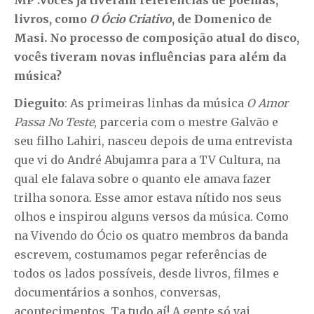
MP :
Vocês já tiveram referências de poemas,
livros, como
O Ócio Criativo
, de Domenico de
Masi. No processo de composição atual do disco,
vocês tiveram novas influências para além da
música?
Dieguito
: As primeiras linhas da música
O Amor
Passa No Teste
, parceria com o mestre Galvão e
seu filho Lahiri, nasceu depois de uma entrevista
que vi do André Abujamra para a TV Cultura, na
qual ele falava sobre o quanto ele amava fazer
trilha sonora. Esse amor estava nítido nos seus
olhos e inspirou alguns versos da música. Como
na Vivendo do Ócio os quatro membros da banda
escrevem, costumamos pegar referências de
todos os lados possíveis, desde livros, filmes e
documentários a sonhos, conversas,
acontecimentos. Ta tudo aí! A gente só vai