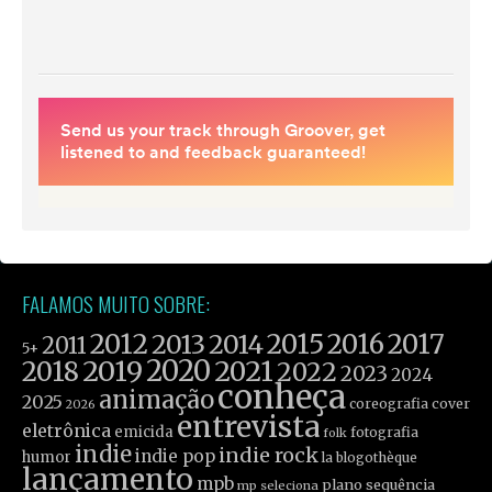
FALAMOS MUITO SOBRE:
2012
2015
2016
2017
2013
2014
2011
5+
2019
2020
2021
2018
2022
2023
2024
conheça
animação
2025
coreografia
cover
2026
entrevista
eletrônica
emicida
fotografia
folk
indie
indie rock
indie pop
humor
la blogothèque
lançamento
mpb
plano sequência
mp seleciona