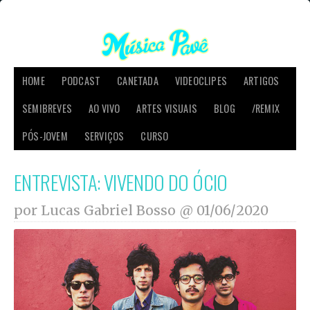
HOME
PODCAST
CANETADA
VIDEOCLIPES
ARTIGOS
SEMIBREVES
AO VIVO
ARTES VISUAIS
BLOG
/REMIX
PÓS-JOVEM
SERVIÇOS
CURSO
ENTREVISTA: VIVENDO DO ÓCIO
por Lucas Gabriel Bosso @
01/06/2020