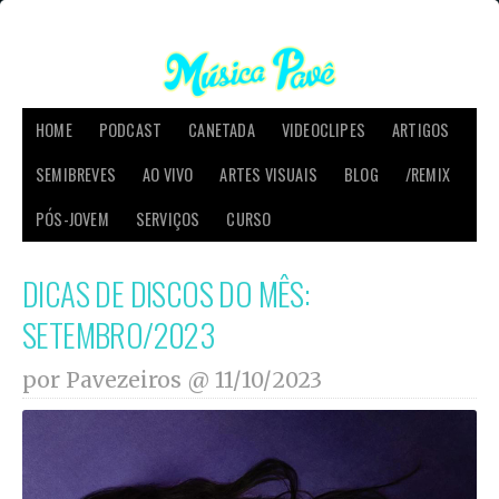
HOME
PODCAST
CANETADA
VIDEOCLIPES
ARTIGOS
SEMIBREVES
AO VIVO
ARTES VISUAIS
BLOG
/REMIX
PÓS-JOVEM
SERVIÇOS
CURSO
DICAS DE DISCOS DO MÊS:
SETEMBRO/2023
por Pavezeiros @
11/10/2023