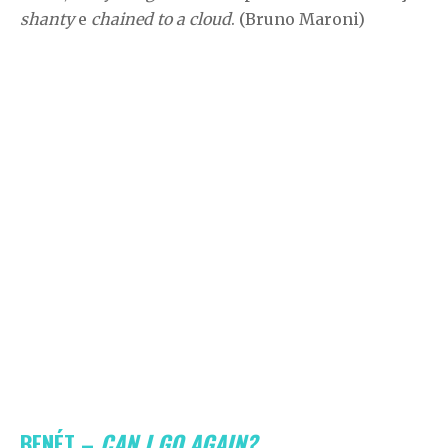
shanty
e
chained to a cloud
. (Bruno Maroni)
BENÉT –
CAN I GO AGAIN?