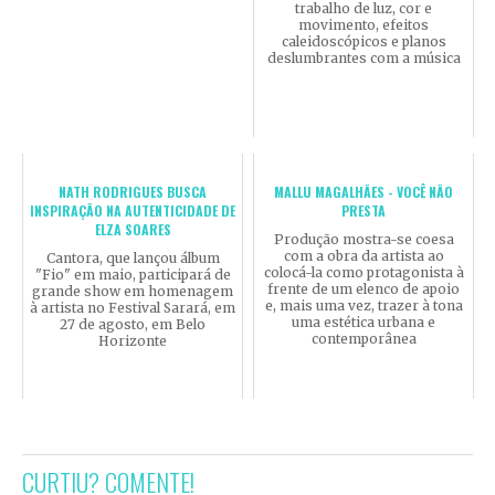
trabalho de luz, cor e
movimento, efeitos
caleidoscópicos e planos
deslumbrantes com a música
NATH RODRIGUES BUSCA
MALLU MAGALHÃES - VOCÊ NÃO
INSPIRAÇÃO NA AUTENTICIDADE DE
PRESTA
ELZA SOARES
Produção mostra-se coesa
com a obra da artista ao
Cantora, que lançou álbum
colocá-la como protagonista à
"Fio" em maio, participará de
frente de um elenco de apoio
grande show em homenagem
e, mais uma vez, trazer à tona
à artista no Festival Sarará, em
uma estética urbana e
27 de agosto, em Belo
contemporânea
Horizonte
CURTIU? COMENTE!