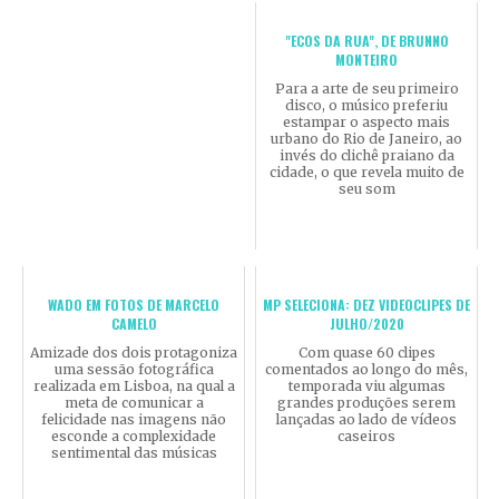
"ECOS DA RUA", DE BRUNNO
MONTEIRO
Para a arte de seu primeiro
disco, o músico preferiu
estampar o aspecto mais
urbano do Rio de Janeiro, ao
invés do clichê praiano da
cidade, o que revela muito de
seu som
WADO EM FOTOS DE MARCELO
MP SELECIONA: DEZ VIDEOCLIPES DE
CAMELO
JULHO/2020
Amizade dos dois protagoniza
Com quase 60 clipes
uma sessão fotográfica
comentados ao longo do mês,
realizada em Lisboa, na qual a
temporada viu algumas
meta de comunicar a
grandes produções serem
felicidade nas imagens não
lançadas ao lado de vídeos
esconde a complexidade
caseiros
sentimental das músicas