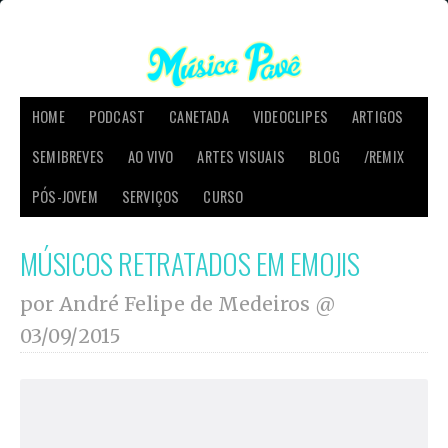
HOME
PODCAST
CANETADA
VIDEOCLIPES
ARTIGOS
SEMIBREVES
AO VIVO
ARTES VISUAIS
BLOG
/REMIX
PÓS-JOVEM
SERVIÇOS
CURSO
MÚSICOS RETRATADOS EM EMOJIS
por André Felipe de Medeiros @
03/09/2015