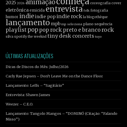
conheça
animação
2025
coreografia
cover
2026
entrevista
eletrônica
emicida
fotografia
folk
indie
indie rock
indie pop
humor
la blogothèque
lançamento
mpb
plano sequência
mp seleciona
pop
rock
playlist
pop rock
preto e branco
tiny desk concerts
spotify
silva
the weeknd
tuyo
ÚLTIMAS ATUALIZAÇÕES
Dicas de Discos do Mês: Julho/2026
Carly Rae Jepsen – Don’t Leave Me on the Dance Floor
Lançamento: Leffs – “Sagitário”
Entrevista: Shawn James
Weezer – C.E.O.
Lançamento: Tangolo Mangos – “DOMINÓ (Citação: “Falando
Nisso”)