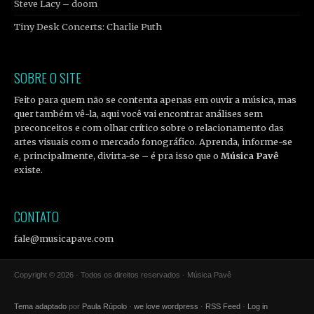
Steve Lacy – doom
Tiny Desk Concerts: Charlie Puth
SOBRE O SITE
Feito para quem não se contenta apenas em ouvir a música, mas
quer também vê-la, aqui você vai encontrar análises sem
preconceitos e com olhar crítico sobre o relacionamento das
artes visuais com o mercado fonográfico. Aprenda, informe-se
e, principalmente, divirta-se – é pra isso que o
Música Pavê
existe.
CONTATO
fale@musicapave.com
Copyright © 2026 · Todos os direitos reservados · Música Pavê
Tema adaptado
por
Paula Rúpolo
·
we love wordpress
·
RSS Feed
·
Log in