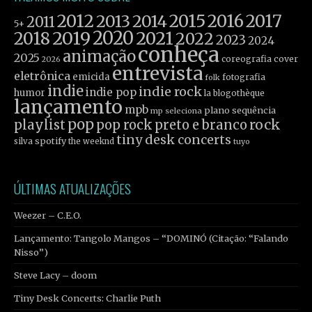
2012
2015
2016
2017
2013
2014
2011
5+
2019
2020
2021
2018
2022
2023
2024
conheça
animação
2025
coreografia
cover
2026
entrevista
eletrônica
emicida
fotografia
folk
indie
indie rock
indie pop
humor
la blogothèque
lançamento
mpb
plano sequência
mp seleciona
pop
rock
playlist
pop rock
preto e branco
tiny desk concerts
spotify
silva
the weeknd
tuyo
ÚLTIMAS ATUALIZAÇÕES
Weezer – C.E.O.
Lançamento: Tangolo Mangos – “DOMINÓ (Citação: “Falando
Nisso”)
Steve Lacy – doom
Tiny Desk Concerts: Charlie Puth