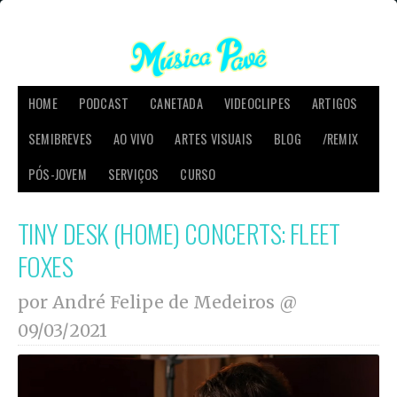
HOME
PODCAST
CANETADA
VIDEOCLIPES
ARTIGOS
SEMIBREVES
AO VIVO
ARTES VISUAIS
BLOG
/REMIX
PÓS-JOVEM
SERVIÇOS
CURSO
TINY DESK (HOME) CONCERTS: FLEET
FOXES
por André Felipe de Medeiros @
09/03/2021