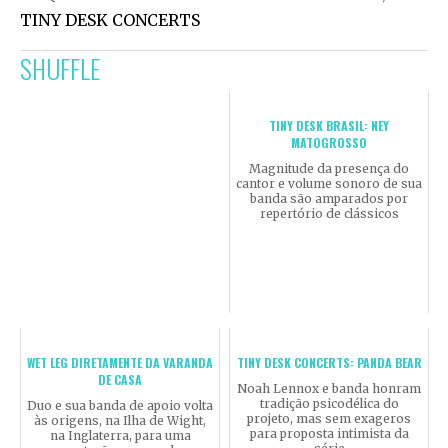
TINY DESK CONCERTS
SHUFFLE
TINY DESK BRASIL: NEY
MATOGROSSO
Magnitude da presença do
cantor e volume sonoro de sua
banda são amparados por
repertório de clássicos
WET LEG DIRETAMENTE DA VARANDA
TINY DESK CONCERTS: PANDA BEAR
DE CASA
Noah Lennox e banda honram
tradição psicodélica do
Duo e sua banda de apoio volta
projeto, mas sem exageros
às origens, na Ilha de Wight,
para proposta intimista da
na Inglaterra, para uma