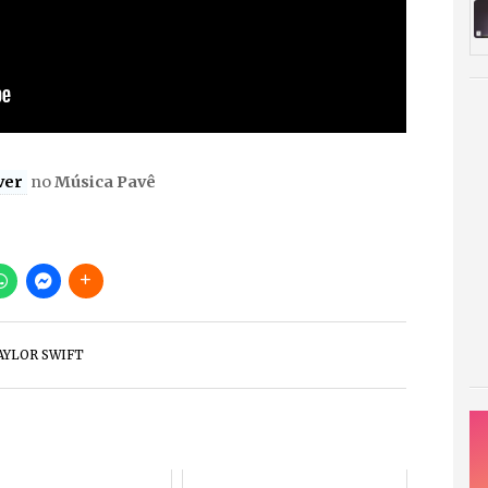
ver
no
Música Pavê
AYLOR SWIFT