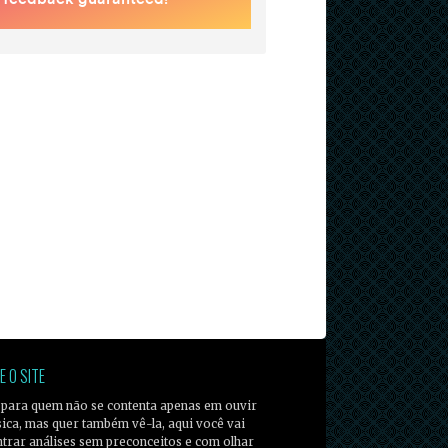
E O SITE
 para quem não se contenta apenas em ouvir
ica, mas quer também vê-la, aqui você vai
trar análises sem preconceitos e com olhar