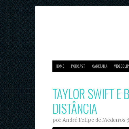
HOME
PODCAST
CANETADA
VIDEOCLI
TAYLOR SWIFT E B
DISTÂNCIA
por André Felipe de Medeiros