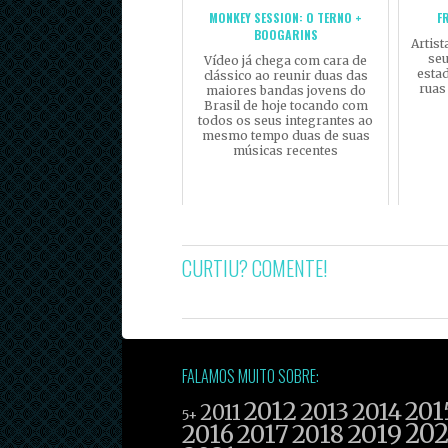
MONKEY SESSION: O TERNO +
F
BOOGARINS
Artist
seu
Vídeo já chega com cara de
esta
clássico ao reunir duas das
ruas
maiores bandas jovens do
Brasil de hoje tocando com
todos os seus integrantes ao
mesmo tempo duas de suas
músicas recentes
CURTIU? COMENTE!
FALAMOS MUITO SOBRE:
2012
201
2013
2014
2011
5+
2019
20
2016
2017
2018