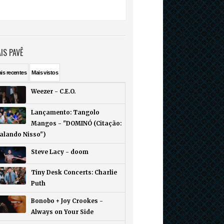
IS PAVÊ
ais
recentes
Mais
vistos
Weezer - C.E.O.
Lançamento: Tangolo
Mangos - "DOMINÓ (Citação:
Falando Nisso")
Steve Lacy - doom
Tiny Desk Concerts: Charlie
Puth
Bonobo + Joy Crookes -
Always on Your Side