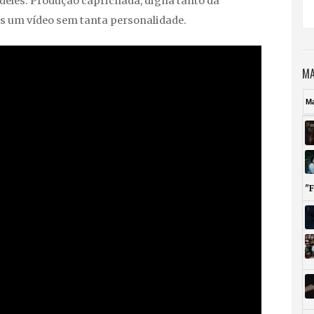
 deles. Produção caprichada, digna tanto da
s um vídeo sem tanta personalidade.
MA
M
"