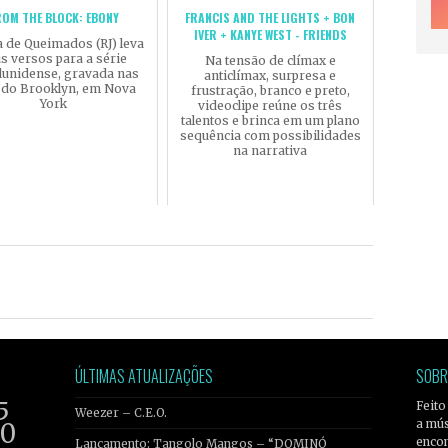
ROM THE BLOCK: EBONY
FRANCIS AND THE LIGHTS + BON
IVER + KANYE WEST - FRIENDS
a de Queimados (RJ) leva
s versos para a série
Na tensão de clímax e
dunidense, gravada nas
anticlímax, surpresa e
 do Brooklyn, em Nova
frustração, branco e preto,
York
videoclipe reúne os três
talentos e brinca em um plano
sequência com possibilidades
na narrativa
ÚLTIMAS ATUALIZAÇÕES
SOBR
5
Feito
Weezer – C.E.O.
a mús
20
encon
Lançamento: Tangolo Mangos – “DOMINÓ