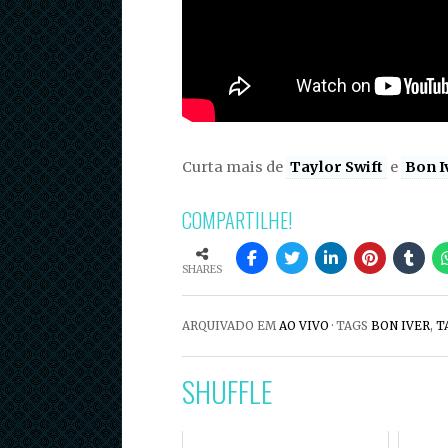
Curta mais de
Taylor Swift
e
Bon I
COMPARTILHE!
SHARES
ARQUIVADO EM
AO VIVO
· TAGS
BON IVER
,
T
SHUFFLE