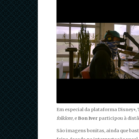
Em especial da plataforma Disney+,
folklore
, e
Bon Iver
participou à dist
São imagens bonitas, ainda que ba