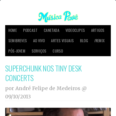
HOME
PODCAST
CANETADA
VIDEOCLIPES
ARTIGOS
SEMIBREVES
AO VIVO
ARTES VISUAIS
BLOG
/REMIX
PÓS-JOVEM
SERVIÇOS
CURSO
SUPERCHUNK NOS TINY DESK
CONCERTS
por André Felipe de Medeiros @
09/10/2013