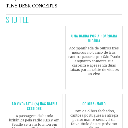
TINY DESK CONCERTS
SHUFFLE
UMA BANDA POR AÍ: BÁRBARA
EUGÊNIA
Acompanhada de outros três
músicos no banco de trás,
cantora passeia por São Paulo
enquanto comenta sua
carreira e apresenta duas
faixas para a série de vídeos
ao vivo
AO VIVO: ALT-J (∆) NAS BAEBLE
COLORS: MARO
SESSIONS
Com os olhos fechados,
cantora portuguesa entrega
A passagem da banda
performance sensível da
britânica pela rádio KEXP em
faixa-título de seu próximo
Seattle se transformou em