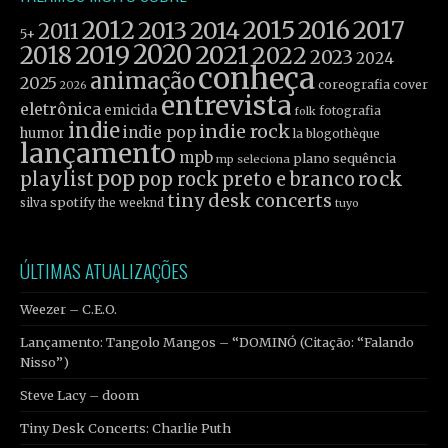
2012
2015
2016
2017
2013
2014
2011
5+
2019
2020
2021
2018
2022
2023
2024
conheça
animação
2025
coreografia
cover
2026
entrevista
eletrônica
emicida
fotografia
folk
indie
indie rock
indie pop
humor
la blogothèque
lançamento
mpb
plano sequência
mp seleciona
pop
rock
playlist
pop rock
preto e branco
tiny desk concerts
spotify
silva
the weeknd
tuyo
ÚLTIMAS ATUALIZAÇÕES
Weezer – C.E.O.
Lançamento: Tangolo Mangos – “DOMINÓ (Citação: “Falando
Nisso”)
Steve Lacy – doom
Tiny Desk Concerts: Charlie Puth