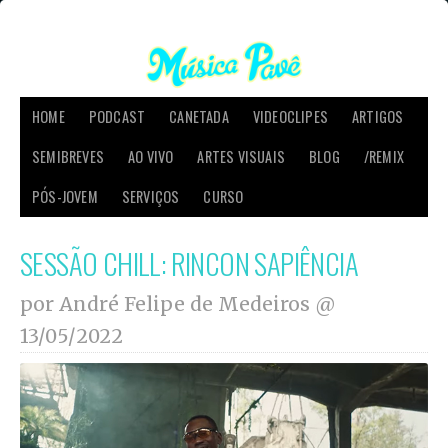
HOME
PODCAST
CANETADA
VIDEOCLIPES
ARTIGOS
SEMIBREVES
AO VIVO
ARTES VISUAIS
BLOG
/REMIX
PÓS-JOVEM
SERVIÇOS
CURSO
SESSÃO CHILL: RINCON SAPIÊNCIA
por André Felipe de Medeiros @
13/05/2022