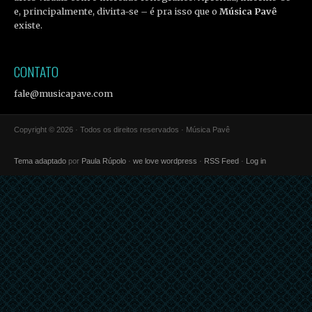
e, principalmente, divirta-se – é pra isso que o
Música Pavê
existe.
CONTATO
fale@musicapave.com
Copyright © 2026 · Todos os direitos reservados · Música Pavê
Tema adaptado
por
Paula Rúpolo
·
we love wordpress
·
RSS Feed
·
Log in