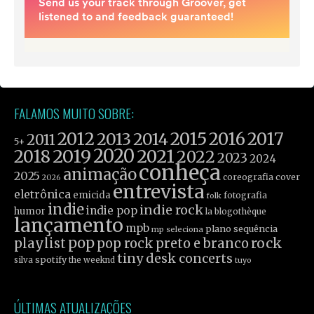
FALAMOS MUITO SOBRE:
2012
2015
2016
2017
2013
2014
2011
5+
2019
2020
2021
2018
2022
2023
2024
conheça
animação
2025
coreografia
cover
2026
entrevista
eletrônica
emicida
fotografia
folk
indie
indie rock
indie pop
humor
la blogothèque
lançamento
mpb
plano sequência
mp seleciona
pop
rock
playlist
pop rock
preto e branco
tiny desk concerts
spotify
silva
the weeknd
tuyo
ÚLTIMAS ATUALIZAÇÕES