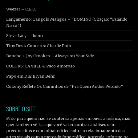
Weezer – C.E.O.
Lançamento: Tangolo Mangos – “DOMINÓ (Citação: “Falando
Nisso”)
Steve Lacy – doom
Tiny Desk Concerts: Charlie Puth
Bonobo + Joy Crookes – Always on Your Side
COLORS: CA7RIEL & Paco Amoroso
Papo em Dia: Bryan Behr
Colomy Reflete Os Caminhos de “Pra Quem Andou Perdido”
SOBRE O SITE
Feito para quem não se contenta apenas em ouvir a música, mas
quer também vê-la, aqui você vai encontrar análises sem
preconceitos e com olhar crítico sobre o relacionamento das
artes visuais com o mercado fonográfico. Aprenda, informe-se