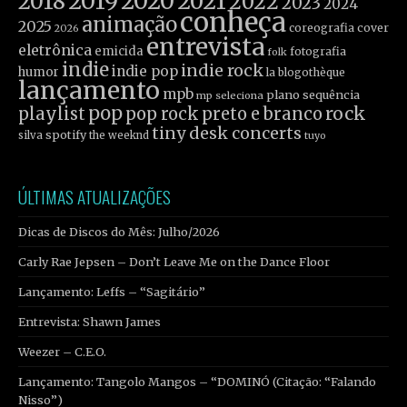
2019
2020
2021
2018
2022
2023
2024
conheça
animação
2025
coreografia
cover
2026
entrevista
eletrônica
emicida
fotografia
folk
indie
indie rock
indie pop
humor
la blogothèque
lançamento
mpb
plano sequência
mp seleciona
pop
rock
playlist
pop rock
preto e branco
tiny desk concerts
spotify
silva
the weeknd
tuyo
ÚLTIMAS ATUALIZAÇÕES
Dicas de Discos do Mês: Julho/2026
Carly Rae Jepsen – Don’t Leave Me on the Dance Floor
Lançamento: Leffs – “Sagitário”
Entrevista: Shawn James
Weezer – C.E.O.
Lançamento: Tangolo Mangos – “DOMINÓ (Citação: “Falando
Nisso”)