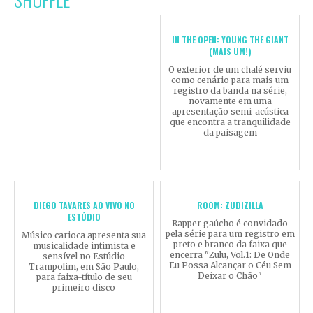
IN THE OPEN: YOUNG THE GIANT
(MAIS UM!)
O exterior de um chalé serviu
como cenário para mais um
registro da banda na série,
novamente em uma
apresentação semi-acústica
que encontra a tranquilidade
da paisagem
DIEGO TAVARES AO VIVO NO
ROOM: ZUDIZILLA
ESTÚDIO
Rapper gaúcho é convidado
pela série para um registro em
Músico carioca apresenta sua
preto e branco da faixa que
musicalidade intimista e
encerra "Zulu, Vol.1: De Onde
sensível no Estúdio
Eu Possa Alcançar o Céu Sem
Trampolim, em São Paulo,
Deixar o Chão"
para faixa-título de seu
primeiro disco