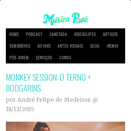
HOME
PODCAST
CANETADA
VIDEOCLIPES
ARTIGOS
SEMIBREVES
AO VIVO
ARTES VISUAIS
BLOG
/REMIX
PÓS-JOVEM
SERVIÇOS
CURSO
MONKEY SESSION: O TERNO +
BOOGARINS
por André Felipe de Medeiros @
18/12/2015