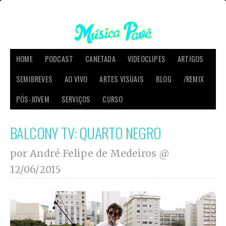
HOME
PODCAST
CANETADA
VIDEOCLIPES
ARTIGOS
SEMIBREVES
AO VIVO
ARTES VISUAIS
BLOG
/REMIX
PÓS-JOVEM
SERVIÇOS
CURSO
BALCONY TV: QUARTO NEGRO
por André Felipe de Medeiros @
12/06/2015