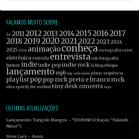
FALAMOS MUITO SOBRE:
2012
2015
2016
2017
2013
2014
2011
5+
2019
2020
2021
2018
2022
2023
2024
conheça
animação
2025
coreografia
cover
2026
entrevista
eletrônica
emicida
fotografia
folk
indie
indie rock
indie pop
humor
la blogothèque
lançamento
mpb
plano sequência
mp seleciona
pop
rock
playlist
pop rock
preto e branco
tiny desk concerts
spotify
silva
the weeknd
tuyo
ÚLTIMAS ATUALIZAÇÕES
Lançamento: Tangolo Mangos – “DOMINÓ (Citação: “Falando
Nisso”)
Steve Lacy – doom